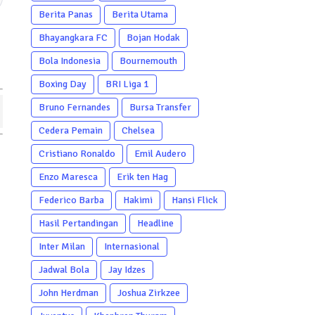
Berita Panas
Berita Utama
Bhayangkara FC
Bojan Hodak
Bola Indonesia
Bournemouth
Boxing Day
BRI Liga 1
Bruno Fernandes
Bursa Transfer
Cedera Pemain
Chelsea
Cristiano Ronaldo
Emil Audero
Enzo Maresca
Erik ten Hag
Federico Barba
Hakimi
Hansi Flick
Hasil Pertandingan
Headline
Inter Milan
Internasional
Jadwal Bola
Jay Idzes
John Herdman
Joshua Zirkzee