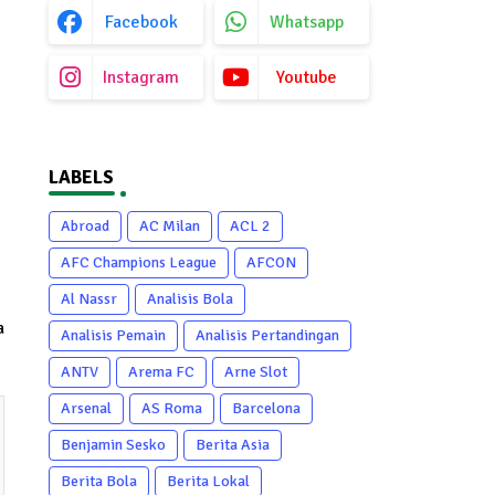
Facebook
Whatsapp
Instagram
Youtube
LABELS
Abroad
AC Milan
ACL 2
AFC Champions League
AFCON
Al Nassr
Analisis Bola
a
Analisis Pemain
Analisis Pertandingan
ANTV
Arema FC
Arne Slot
Arsenal
AS Roma
Barcelona
Benjamin Sesko
Berita Asia
Berita Bola
Berita Lokal