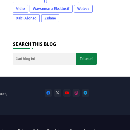
Vidio
Wawancara Eksklusif
Wolves
Xabi Alonso
Zidane
SEARCH THIS BLOG
urat,