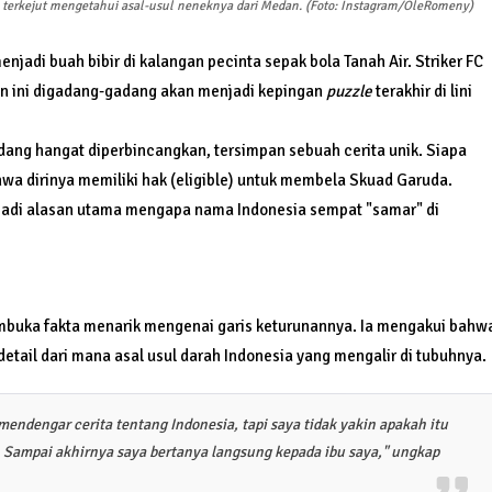
terkejut mengetahui asal-usul neneknya dari Medan. (Foto: Instagram/OleRomeny)
enjadi buah bibir di kalangan pecinta sepak bola Tanah Air. Striker FC
kan ini digadang-gadang akan menjadi kepingan
puzzle
terakhir di lini
edang hangat diperbincangkan, tersimpan sebuah cerita unik. Siapa
wa dirinya memiliki hak (eligible) untuk membela Skuad Garuda.
jadi alasan utama mengapa nama Indonesia sempat "samar" di
ka fakta menarik mengenai garis keturunannya. Ia mengakui bahw
etail dari mana asal usul darah Indonesia yang mengalir di tubuhnya.
mendengar cerita tentang Indonesia, tapi saya tidak yakin apakah itu
 Sampai akhirnya saya bertanya langsung kepada ibu saya," ungkap