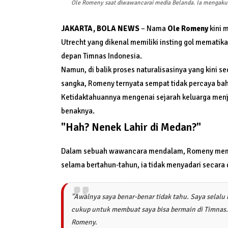
Ole Romeny saat diwawancarai media Belanda. Ia mengaku 
JAKARTA, BOLA NEWS
– Nama
Ole Romeny
kini m
Utrecht yang dikenal memiliki insting gol memati
depan Timnas Indonesia.
Namun, di balik proses naturalisasinya yang kini s
sangka, Romeny ternyata sempat tidak percaya bah
Ketidaktahuannya mengenai sejarah keluarga men
benaknya.
"Hah? Nenek Lahir di Medan?"
Dalam sebuah wawancara mendalam, Romeny membu
selama bertahun-tahun, ia tidak menyadari secara d
"Awalnya saya benar-benar tidak tahu. Saya selalu 
cukup untuk membuat saya bisa bermain di Timnas.
Romeny.