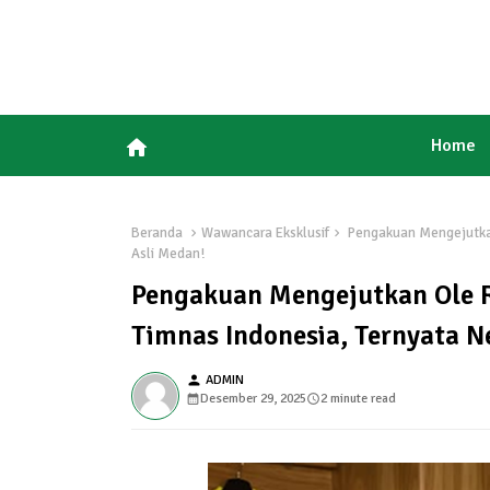
home
Home
Beranda
Wawancara Eksklusif
Pengakuan Mengejutkan
Asli Medan!
Pengakuan Mengejutkan Ole R
Timnas Indonesia, Ternyata N
person
ADMIN
Desember 29, 2025
2 minute read