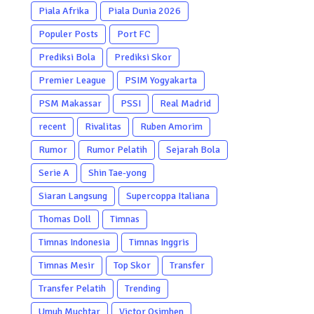
Piala Afrika
Piala Dunia 2026
Populer Posts
Port FC
Prediksi Bola
Prediksi Skor
Premier League
PSIM Yogyakarta
PSM Makassar
PSSI
Real Madrid
recent
Rivalitas
Ruben Amorim
Rumor
Rumor Pelatih
Sejarah Bola
Serie A
Shin Tae-yong
Siaran Langsung
Supercoppa Italiana
Thomas Doll
Timnas
Timnas Indonesia
Timnas Inggris
Timnas Mesir
Top Skor
Transfer
Transfer Pelatih
Trending
Umuh Muchtar
Victor Osimhen