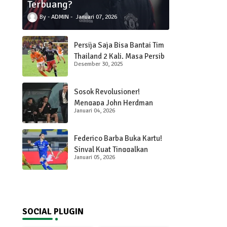
Terbuang?
ADMIN
Januari 07, 2026
Persija Saja Bisa Bantai Tim
Thailand 2 Kali, Masa Persib
Desember 30, 2025
Gak Bisa? Bobotoh Tuntut
Pembuktian di Asia!
Sosok Revolusioner!
Mengapa John Herdman
Januari 04, 2026
Adalah Kandidat Paling Ideal
untuk Masa Depan Timnas
Indonesia?
Federico Barba Buka Kartu!
Sinyal Kuat Tinggalkan
Januari 05, 2026
Persib, Panggilan Hati dan
Keluarga di Eropa Tak Bisa
Ditolak
SOCIAL PLUGIN