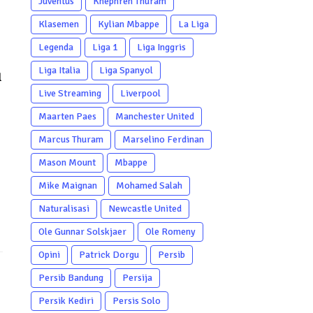
Juventus
Khephren Thuram
Klasemen
Kylian Mbappe
La Liga
Legenda
Liga 1
Liga Inggris
Liga Italia
Liga Spanyol
l
Live Streaming
Liverpool
Maarten Paes
Manchester United
Marcus Thuram
Marselino Ferdinan
Mason Mount
Mbappe
Mike Maignan
Mohamed Salah
Naturalisasi
Newcastle United
Ole Gunnar Solskjaer
Ole Romeny
Opini
Patrick Dorgu
Persib
Persib Bandung
Persija
Persik Kediri
Persis Solo