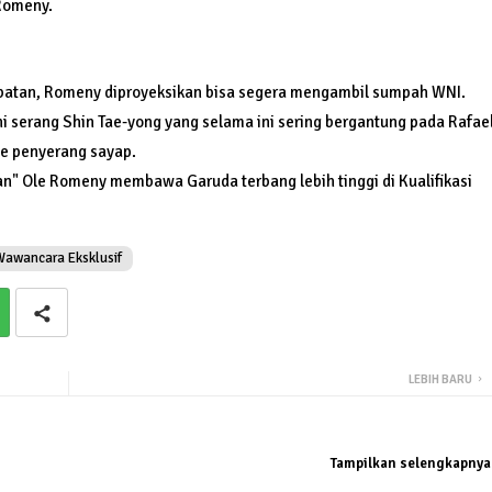
Romeny.
mbatan, Romeny diproyeksikan bisa segera mengambil sumpah WNI.
i serang Shin Tae-yong yang selama ini sering bergantung pada Rafae
pe penyerang sayap.
an" Ole Romeny membawa Garuda terbang lebih tinggi di Kualifikasi
awancara Eksklusif
LEBIH BARU
Tampilkan selengkapnya