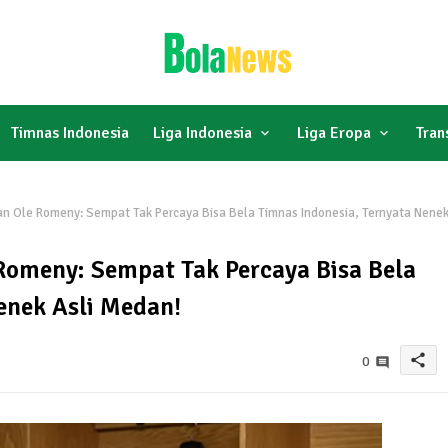
Timnas Indonesia
Liga Indonesia
Liga Eropa
Tran
 Ole Romeny: Sempat Tak Percaya Bisa Bela Timnas Indonesia, Ternyata Nene
omeny: Sempat Tak Percaya Bisa Bela
enek Asli Medan!
share
0