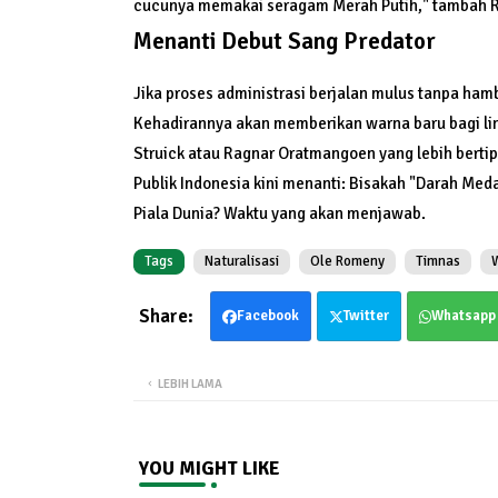
cucunya memakai seragam Merah Putih," tambah 
Menanti Debut Sang Predator
Jika proses administrasi berjalan mulus tanpa ha
Kehadirannya akan memberikan warna baru bagi lin
Struick atau Ragnar Oratmangoen yang lebih berti
Publik Indonesia kini menanti: Bisakah "Darah Med
Piala Dunia? Waktu yang akan menjawab.
Tags
Naturalisasi
Ole Romeny
Timnas
W
Facebook
Twitter
Whatsapp
LEBIH LAMA
YOU MIGHT LIKE