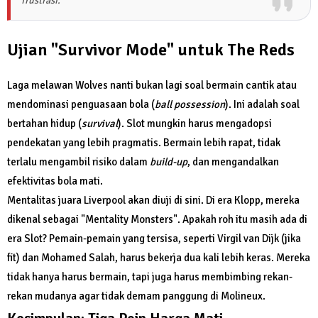
frustrasi.
Ujian "Survivor Mode" untuk The Reds
Laga melawan Wolves nanti bukan lagi soal bermain cantik atau
mendominasi penguasaan bola (
ball possession
). Ini adalah soal
bertahan hidup (
survival
). Slot mungkin harus mengadopsi
pendekatan yang lebih pragmatis. Bermain lebih rapat, tidak
terlalu mengambil risiko dalam
build-up
, dan mengandalkan
efektivitas bola mati.
Mentalitas juara Liverpool akan diuji di sini. Di era Klopp, mereka
dikenal sebagai "Mentality Monsters". Apakah roh itu masih ada di
era Slot? Pemain-pemain yang tersisa, seperti Virgil van Dijk (jika
fit) dan Mohamed Salah, harus bekerja dua kali lebih keras. Mereka
tidak hanya harus bermain, tapi juga harus membimbing rekan-
rekan mudanya agar tidak demam panggung di Molineux.