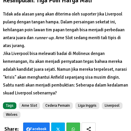
Kesimpulan: Tiga Poin Harga Mati
Tidak ada alasan yang akan diterima oleh suporter jika Liverpool
pulang dengan tangan hampa. Dalam persaingan seketat ini,
kehilangan poin lawan tim papan tengah bisa menjadi perbedaan
antara juara dan
runner-up
. Arne Slot sedang meniti tali tipis di
atas jurang.
Jika Liverpool bisa melewati badai di Molineux dengan
kemenangan, itu akan menjadi pernyataan tegas bahwa mereka
adalah kandidat juara sejati. Namun jika mereka terpeleset, narasi
"krisis" akan menghantui Anfield sepanjang sisa musim dingin.
Sabtu nanti akan menjadi pembuktian: Seberapa dalam kedalaman
skuad Liverpool sebenarnya?
Tags
Arne Slot
Cedera Pemain
Liga Inggris
Liverpool
Wolves
Facebook