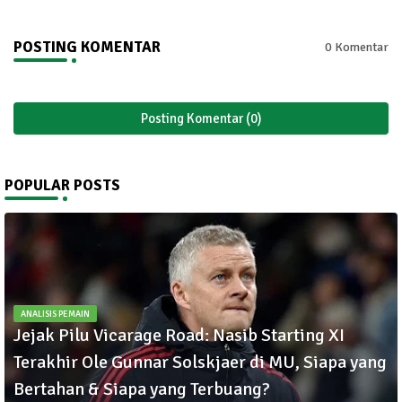
POSTING KOMENTAR
0 Komentar
Posting Komentar (0)
POPULAR POSTS
ANALISIS PEMAIN
Jejak Pilu Vicarage Road: Nasib Starting XI
Terakhir Ole Gunnar Solskjaer di MU, Siapa yang
Bertahan & Siapa yang Terbuang?