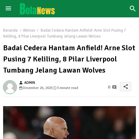
Beranda
Wolves
Badai Cedera Hantam Anfield! Arne Slot Pusing 7
Keliling, 8 Pilar Liverpool Tumbang Jelang Lawan Wolves
Badai Cedera Hantam Anfield! Arne Slot
Pusing 7 Keliling, 8 Pilar Liverpool
Tumbang Jelang Lawan Wolves
person
ADMIN
share
0
Desember 26, 2025
3 minute read