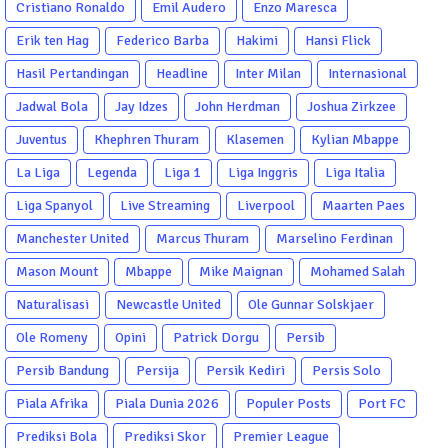
Cristiano Ronaldo
Emil Audero
Enzo Maresca
Erik ten Hag
Federico Barba
Hakimi
Hansi Flick
Hasil Pertandingan
Headline
Inter Milan
Internasional
Jadwal Bola
Jay Idzes
John Herdman
Joshua Zirkzee
Juventus
Khephren Thuram
Klasemen
Kylian Mbappe
La Liga
Legenda
Liga 1
Liga Inggris
Liga Italia
Liga Spanyol
Live Streaming
Liverpool
Maarten Paes
Manchester United
Marcus Thuram
Marselino Ferdinan
Mason Mount
Mbappe
Mike Maignan
Mohamed Salah
Naturalisasi
Newcastle United
Ole Gunnar Solskjaer
Ole Romeny
Opini
Patrick Dorgu
Persib
Persib Bandung
Persija
Persik Kediri
Persis Solo
Piala Afrika
Piala Dunia 2026
Populer Posts
Port FC
Prediksi Bola
Prediksi Skor
Premier League