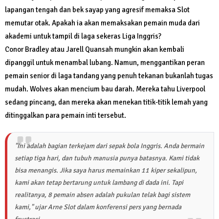
lapangan tengah dan bek sayap yang agresif memaksa Slot
memutar otak. Apakah ia akan memaksakan pemain muda dari
akademi untuk tampil di laga sekeras Liga Inggris?
Conor Bradley atau Jarell Quansah mungkin akan kembali
dipanggil untuk menambal lubang. Namun, menggantikan peran
pemain senior di laga tandang yang penuh tekanan bukanlah tugas
mudah. Wolves akan mencium bau darah. Mereka tahu Liverpool
sedang pincang, dan mereka akan menekan titik-titik lemah yang
ditinggalkan para pemain inti tersebut.
"Ini adalah bagian terkejam dari sepak bola Inggris. Anda bermain
setiap tiga hari, dan tubuh manusia punya batasnya. Kami tidak
bisa menangis. Jika saya harus memainkan 11 kiper sekalipun,
kami akan tetap bertarung untuk lambang di dada ini. Tapi
realitanya, 8 pemain absen adalah pukulan telak bagi sistem
kami," ujar Arne Slot dalam konferensi pers yang bernada